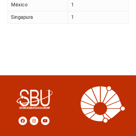
México
1
Singapura
1