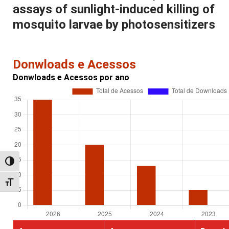
assays of sunlight-induced killing of
mosquito larvae by photosensitizers
Donwloads e Acessos
Donwloads e Acessos por ano
Alternar alto contraste
Alternar tamanho da fonte