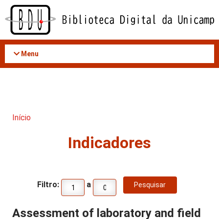
Acessar
o
conteúdo
Menu
Início
Indicadores
Filtro:
a
Assessment of laboratory and field