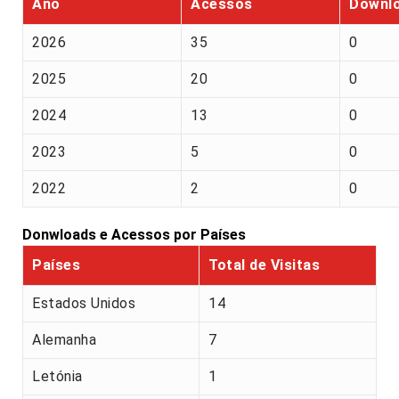
Ano
Acessos
Downl
2026
35
0
2025
20
0
2024
13
0
2023
5
0
2022
2
0
Donwloads e Acessos por Países
Países
Total de Visitas
Estados Unidos
14
Alemanha
7
Letónia
1