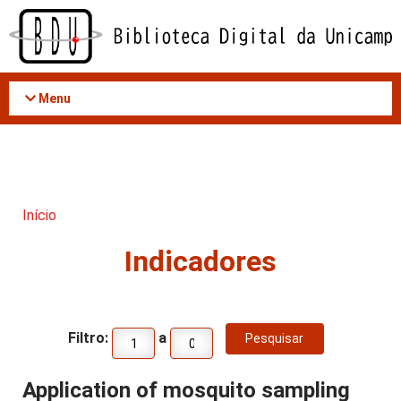
Acessar
o
conteúdo
Menu
Início
Indicadores
Filtro:
a
Application of mosquito sampling