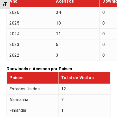
Ano
Acessos
Downl
Alternar tamanho da fonte
2026
34
0
2025
18
0
2024
11
0
2023
6
0
2022
3
0
Donwloads e Acessos por Países
Países
Total de Visitas
Estados Unidos
12
Alemanha
7
Finlândia
1