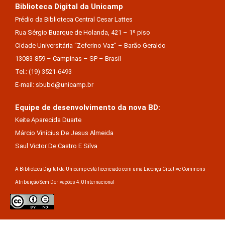
Biblioteca Digital da Unicamp
Prédio da Biblioteca Central Cesar Lattes
Rua Sérgio Buarque de Holanda, 421 – 1º piso
Cidade Universitária “Zeferino Vaz” – Barão Geraldo
13083-859 – Campinas – SP – Brasil
Tel.: (19) 3521-6493
E-mail: sbubd@unicamp.br
Equipe de desenvolvimento da nova BD:
Keite Aparecida Duarte
Márcio Vinícius De Jesus Almeida
Saul Victor De Castro E Silva
A Biblioteca Digital da Unicamp está licenciado com uma Licença Creative Commons –
Atribuição Sem Derivações 4.0 Internacional