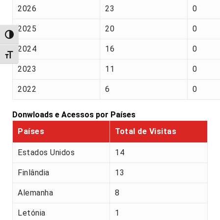
2026
23
0
2025
20
0
Alternar alto contraste
2024
16
0
Alternar tamanho da fonte
2023
11
0
2022
6
0
Donwloads e Acessos por Países
Países
Total de Visitas
Estados Unidos
14
Finlândia
13
Alemanha
8
Letónia
1