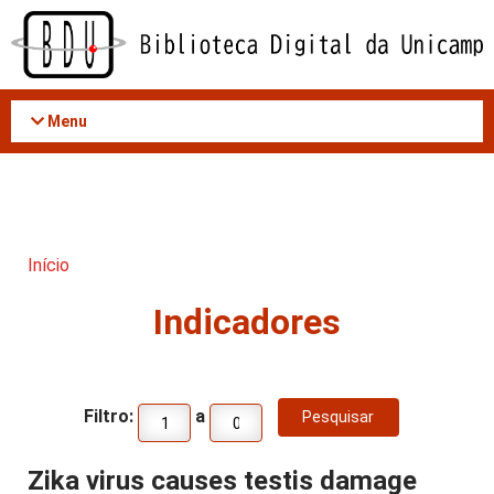
Acessar
o
conteúdo
Menu
Início
Indicadores
Filtro:
a
Zika virus causes testis damage