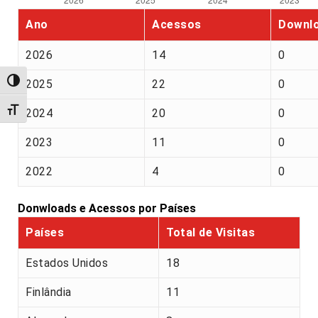
Ano
Acessos
Downl
2026
14
0
Alternar alto contraste
2025
22
0
Alternar tamanho da fonte
2024
20
0
2023
11
0
2022
4
0
Donwloads e Acessos por Países
Países
Total de Visitas
Estados Unidos
18
Finlândia
11