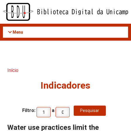
Acessar
o
conteúdo
Menu
Início
Indicadores
Filtro:
a
Water use practices limit the