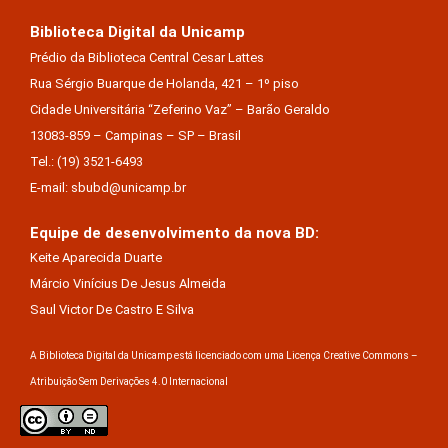
Biblioteca Digital da Unicamp
Prédio da Biblioteca Central Cesar Lattes
Rua Sérgio Buarque de Holanda, 421 – 1º piso
Cidade Universitária “Zeferino Vaz” – Barão Geraldo
13083-859 – Campinas – SP – Brasil
Tel.: (19) 3521-6493
E-mail: sbubd@unicamp.br
Equipe de desenvolvimento da nova BD:
Keite Aparecida Duarte
Márcio Vinícius De Jesus Almeida
Saul Victor De Castro E Silva
A Biblioteca Digital da Unicamp está licenciado com uma Licença Creative Commons –
Atribuição Sem Derivações 4.0 Internacional