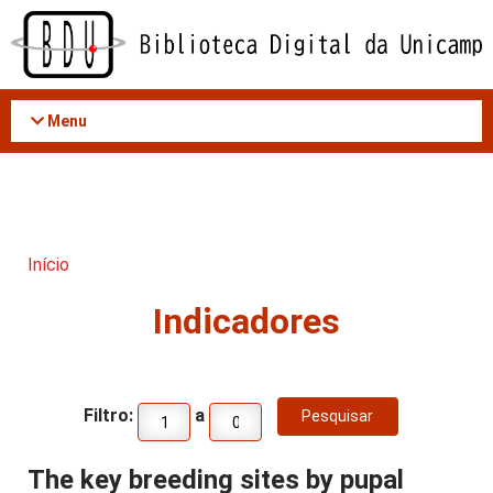
Acessar
o
conteúdo
Menu
Início
Indicadores
Filtro:
a
The key breeding sites by pupal