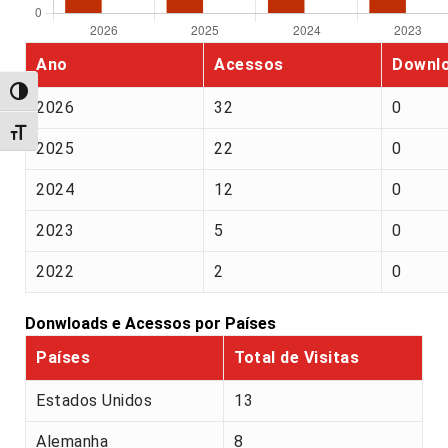
Ano
Acessos
Downl
Alternar alto contraste
2026
32
0
Alternar tamanho da fonte
2025
22
0
2024
12
0
2023
5
0
2022
2
0
Donwloads e Acessos por Países
Países
Total de Visitas
Estados Unidos
13
Alemanha
8