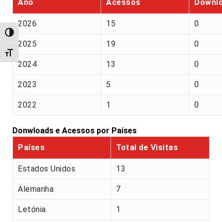
Ano
Acessos
Downl
2026
15
0
Alternar alto contraste
2025
19
0
Alternar tamanho da fonte
2024
13
0
2023
5
0
2022
1
0
Donwloads e Acessos por Países
Países
Total de Visitas
Estados Unidos
13
Alemanha
7
Letónia
1