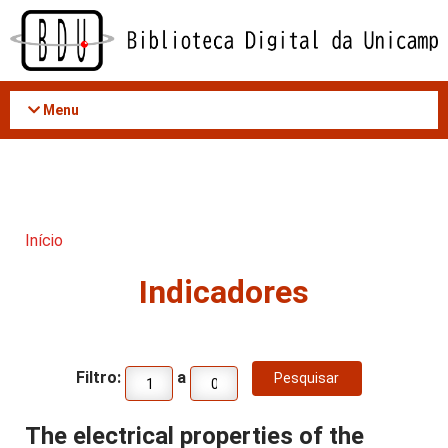
Acessar
o
conteúdo
Menu
Início
Indicadores
Filtro:
a
The electrical properties of the