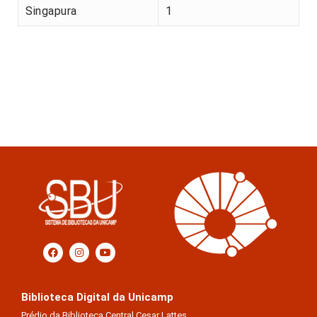
Singapura
1
Biblioteca Digital da Unicamp
Prédio da Biblioteca Central Cesar Lattes