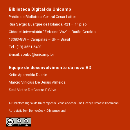
Biblioteca Digital da Unicamp
Prédio da Biblioteca Central Cesar Lattes
Rua Sérgio Buarque de Holanda, 421 – 1º piso
Cidade Universitária “Zeferino Vaz” – Barão Geraldo
13083-859 – Campinas – SP – Brasil
Tel.: (19) 3521-6493
E-mail: sbubd@unicamp.br
Equipe de desenvolvimento da nova BD:
Keite Aparecida Duarte
Márcio Vinícius De Jesus Almeida
Saul Victor De Castro E Silva
A Biblioteca Digital da Unicamp está licenciado com uma Licença Creative Commons –
Atribuição Sem Derivações 4.0 Internacional