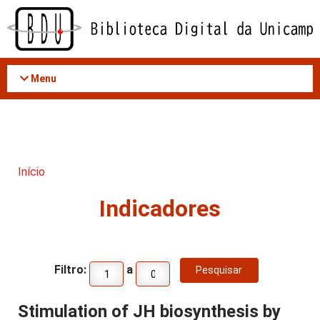
Acessar
o
conteúdo
Menu
Início
Indicadores
Filtro:
a
Stimulation of JH biosynthesis by