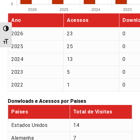
Ano
Acessos
Downl
Alternar alto contraste
2026
23
0
Alternar tamanho da fonte
2025
25
0
2024
13
0
2023
5
0
2022
1
0
Donwloads e Acessos por Países
Países
Total de Visitas
Estados Unidos
14
Alemanha
7