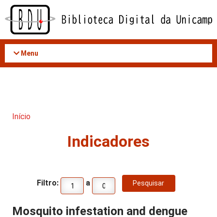
Acessar
o
conteúdo
Menu
Início
Indicadores
Filtro:
a
Mosquito infestation and dengue