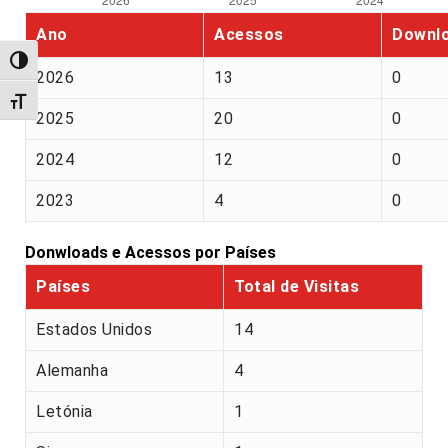
Ano
Acessos
Downl
Alternar alto contraste
2026
13
0
Alternar tamanho da fonte
2025
20
0
2024
12
0
2023
4
0
Donwloads e Acessos por Países
Países
Total de Visitas
Estados Unidos
14
Alemanha
4
Letónia
1