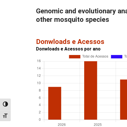
Genomic and evolutionary an
other mosquito species
Donwloads e Acessos
Donwloads e Acessos por ano
Alternar alto contraste
Alternar tamanho da fonte