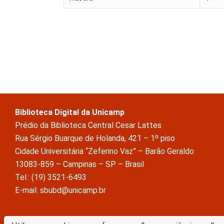
Biblioteca Digital da Unicamp
Prédio da Biblioteca Central Cesar Lattes
Rua Sérgio Buarque de Holanda, 421 – 1º piso
Cidade Universitária “Zeferino Vaz” – Barão Geraldo
13083-859 – Campinas – SP – Brasil
Tel.: (19) 3521-6493
E-mail: sbubd@unicamp.br
A Biblioteca Digital da Unicamp está licenciado com uma Licença Crea