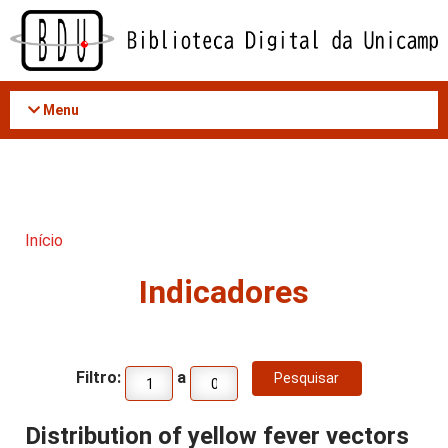
Acessar
o
conteúdo
Menu
Início
Indicadores
Filtro:
a
Distribution of yellow fever vectors