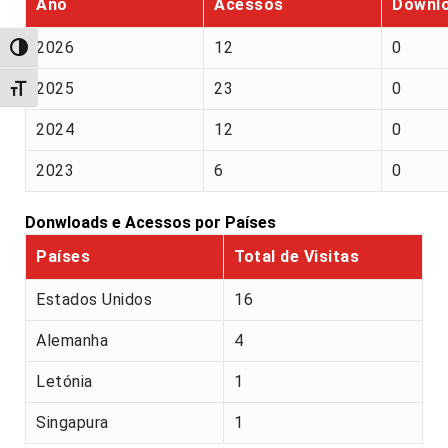
Ano
Acessos
Downl
2026
12
0
Alternar alto contraste
2025
23
0
Alternar tamanho da fonte
2024
12
0
2023
6
0
Donwloads e Acessos por Países
Países
Total de Visitas
Estados Unidos
16
Alemanha
4
Letónia
1
Singapura
1