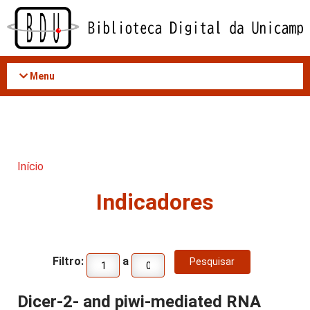
Acessar
o
conteúdo
Menu
Início
Indicadores
Filtro:
a
Dicer-2- and piwi-mediated RNA