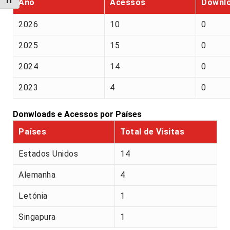
Alternar tamanho da fonte
Ano
Acessos
Downl
2026
10
0
2025
15
0
2024
14
0
2023
4
0
Donwloads e Acessos por Países
Países
Total de Visitas
Estados Unidos
14
Alemanha
4
Letónia
1
Singapura
1