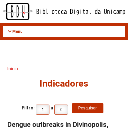
Acessar
o
conteúdo
Menu
Início
Indicadores
Filtro:
a
Dengue outbreaks in Divinopolis,