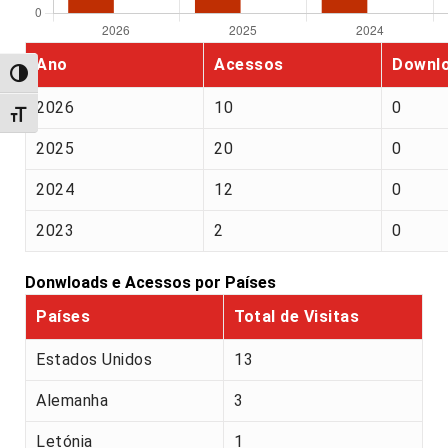
Ano
Acessos
Downl
Alternar alto contraste
2026
10
0
Alternar tamanho da fonte
2025
20
0
2024
12
0
2023
2
0
Donwloads e Acessos por Países
Países
Total de Visitas
Estados Unidos
13
Alemanha
3
Letónia
1