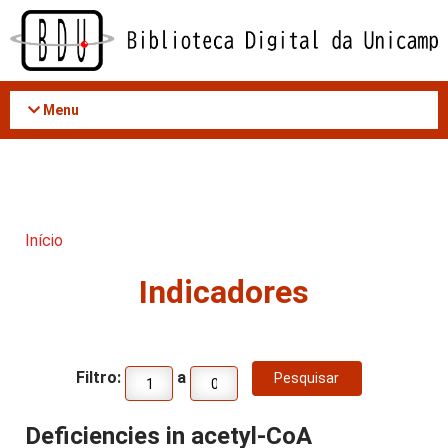
Acessar
o
conteúdo
Menu
Início
Indicadores
Filtro:
a
Deficiencies in acetyl-CoA