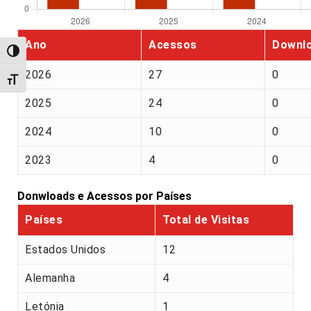
Ano
Acessos
Downl
Alternar alto contraste
2026
27
0
Alternar tamanho da fonte
2025
24
0
2024
10
0
2023
4
0
Donwloads e Acessos por Países
Países
Total de Visitas
Estados Unidos
12
Alemanha
4
Letónia
1