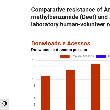
Comparative resistance of An
methylbenzamide (Deet) and 
laboratory human-volunteer r
Donwloads e Acessos
Donwloads e Acessos por ano
Alternar alto contraste