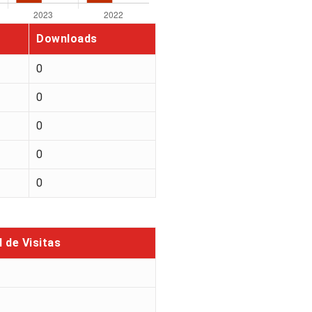
Downloads
0
0
0
0
0
l de Visitas