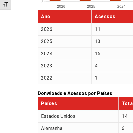
Alternar tamanho da fonte
Ano
Acessos
2026
11
2025
13
2024
15
2023
4
2022
1
Donwloads e Acessos por Países
Países
Tota
Estados Unidos
14
Alemanha
6