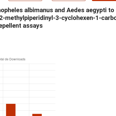
opheles albimanus and Aedes aegypti to N
2-methylpiperidinyl-3-cyclohexen-1-carb
epellent assays