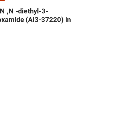
 ,N -diethyl-3-
oxamide (AI3-37220) in