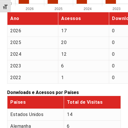
Alternar tamanho da fonte
Ano
Acessos
Downl
2026
17
0
2025
20
0
2024
12
0
2023
6
0
2022
1
0
Donwloads e Acessos por Países
Países
Total de Visitas
Estados Unidos
14
Alemanha
6