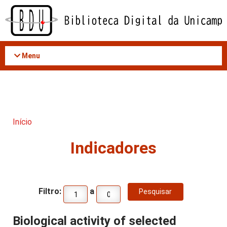
Acessar
o
conteúdo
Menu
Início
Indicadores
Filtro:
a
Biological activity of selected