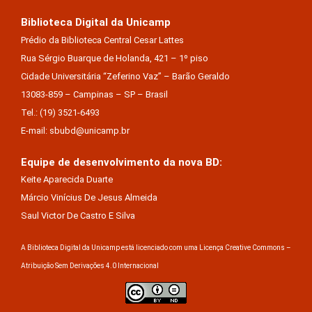
Biblioteca Digital da Unicamp
Prédio da Biblioteca Central Cesar Lattes
Rua Sérgio Buarque de Holanda, 421 – 1º piso
Cidade Universitária “Zeferino Vaz” – Barão Geraldo
13083-859 – Campinas – SP – Brasil
Tel.: (19) 3521-6493
E-mail: sbubd@unicamp.br
Equipe de desenvolvimento da nova BD:
Keite Aparecida Duarte
Márcio Vinícius De Jesus Almeida
Saul Victor De Castro E Silva
A Biblioteca Digital da Unicamp está licenciado com uma Licença Creative Commons –
Atribuição Sem Derivações 4.0 Internacional