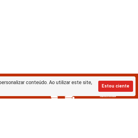
rsonalizar conteúdo. Ao utilizar este site,
Estou ciente
Equipe de desenvolvimento da nova
BD: