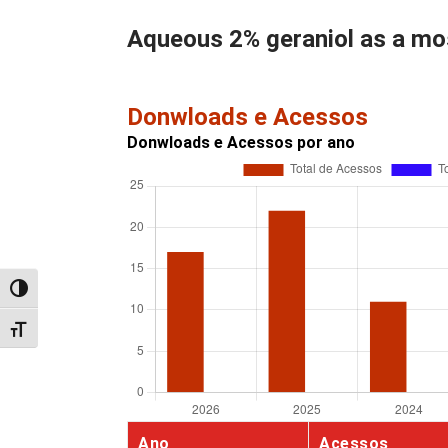
Aqueous 2% geraniol as a mos
Donwloads e Acessos
Donwloads e Acessos por ano
Alternar alto contraste
Alternar tamanho da fonte
Ano
Acessos