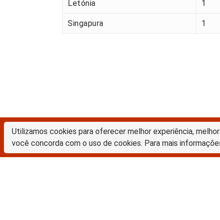
Letónia
1
Singapura
1
Utilizamos cookies para oferecer melhor experiência, melhor
Biblioteca Digital da Unicamp
você concorda com o uso de cookies. Para mais informaçõe
Prédio da Biblioteca Central Cesar Lattes
Rua Sérgio Buarque de Holanda, 421 – 1º piso
Cidade Universitária “Zeferino Vaz” – Barão Geraldo
13083-859 – Campinas – SP – Brasil
Tel.: (19) 3521-6493
E-mail: sbubd@unicamp.br