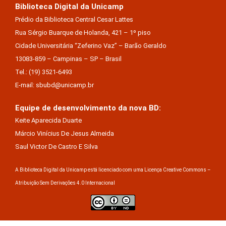
Biblioteca Digital da Unicamp
Prédio da Biblioteca Central Cesar Lattes
Rua Sérgio Buarque de Holanda, 421 – 1º piso
Cidade Universitária “Zeferino Vaz” – Barão Geraldo
13083-859 – Campinas – SP – Brasil
Tel.: (19) 3521-6493
E-mail: sbubd@unicamp.br
Equipe de desenvolvimento da nova BD:
Keite Aparecida Duarte
Márcio Vinícius De Jesus Almeida
Saul Victor De Castro E Silva
A Biblioteca Digital da Unicamp está licenciado com uma Licença Creative Commons –
Atribuição Sem Derivações 4.0 Internacional