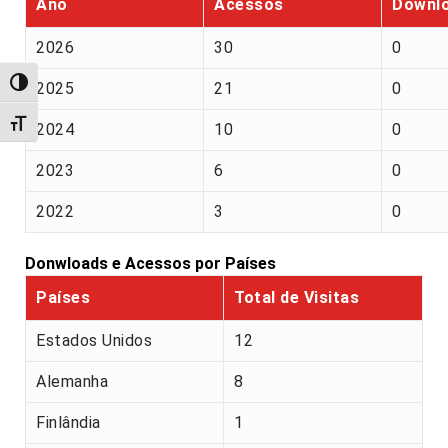
Ano
Acessos
Downl
2026
30
0
Alternar alto contraste
2025
21
0
Alternar tamanho da fonte
2024
10
0
2023
6
0
2022
3
0
Donwloads e Acessos por Países
Países
Total de Visitas
Estados Unidos
12
Alemanha
8
Finlândia
1