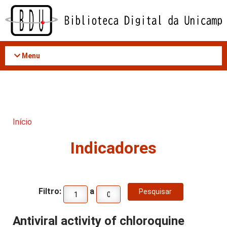
Acessar
o
conteúdo
Menu
Início
Indicadores
Filtro:
a
Antiviral activity of chloroquine