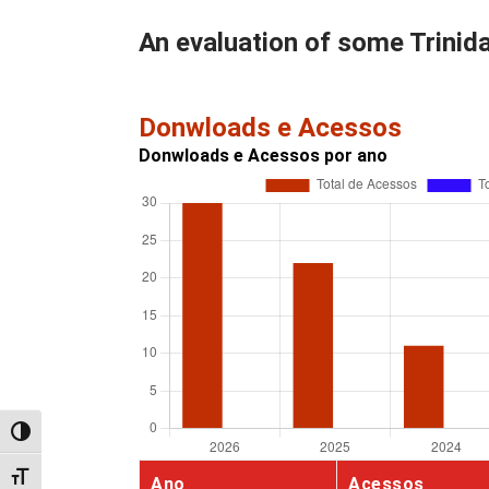
An evaluation of some Trinid
Donwloads e Acessos
Donwloads e Acessos por ano
Alternar alto contraste
Alternar tamanho da fonte
Ano
Acessos