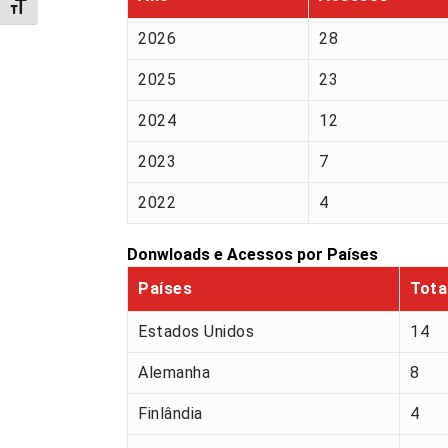
Alternar tamanho da fonte
2026
28
2025
23
2024
12
2023
7
2022
4
Donwloads e Acessos por Países
Países
Tota
Estados Unidos
14
Alemanha
8
Finlândia
4