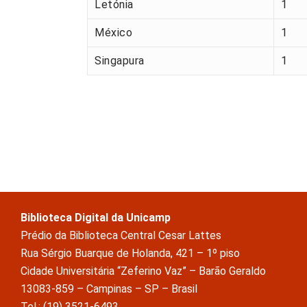
Letónia
1
México
1
Singapura
1
Biblioteca Digital da Unicamp
Prédio da Biblioteca Central Cesar Lattes
Rua Sérgio Buarque de Holanda, 421 – 1º piso
Cidade Universitária “Zeferino Vaz” – Barão Geraldo
13083-859 – Campinas – SP – Brasil
Tel.: (19) 3521-6493