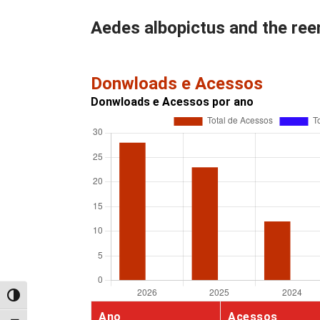
Aedes albopictus and the re
Donwloads e Acessos
Donwloads e Acessos por ano
Alternar alto contraste
Ano
Acessos