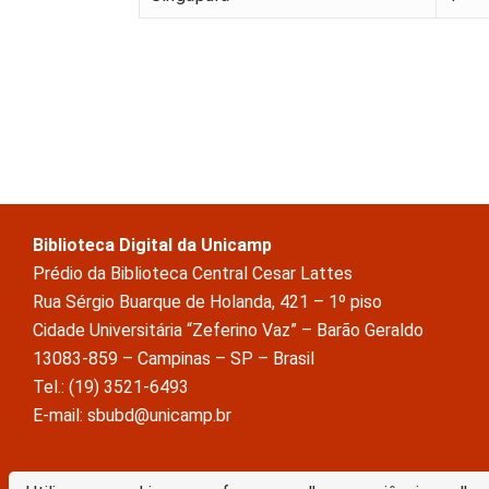
Biblioteca Digital da Unicamp
Prédio da Biblioteca Central Cesar Lattes
Rua Sérgio Buarque de Holanda, 421 – 1º piso
Cidade Universitária “Zeferino Vaz” – Barão Geraldo
13083-859 – Campinas – SP – Brasil
Tel.: (19) 3521-6493
E-mail: sbubd@unicamp.br
A Biblioteca Digital da Unicamp está licenciado com uma Licença Crea