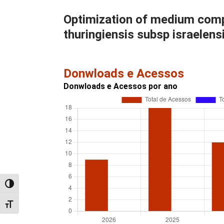
Optimization of medium compo
thuringiensis subsp israelens
Donwloads e Acessos
Donwloads e Acessos por ano
Alternar alto contraste
Alternar tamanho da fonte