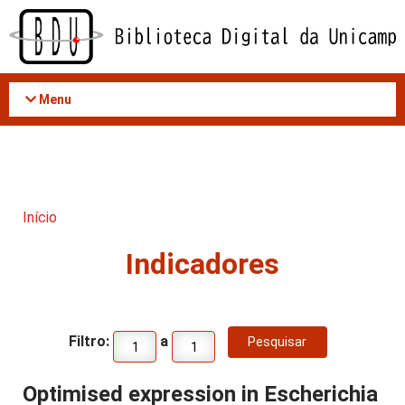
Acessar
o
conteúdo
Menu
Início
Indicadores
Filtro:
a
Optimised expression in Escherichia