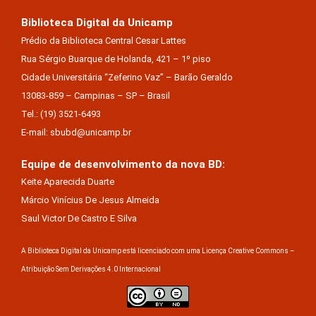
Biblioteca Digital da Unicamp
Prédio da Biblioteca Central Cesar Lattes
Rua Sérgio Buarque de Holanda, 421 – 1º piso
Cidade Universitária “Zeferino Vaz” – Barão Geraldo
13083-859 – Campinas – SP – Brasil
Tel.: (19) 3521-6493
E-mail: sbubd@unicamp.br
Equipe de desenvolvimento da nova BD:
Keite Aparecida Duarte
Márcio Vinícius De Jesus Almeida
Saul Victor De Castro E Silva
A Biblioteca Digital da Unicamp está licenciado com uma Licença Creative Commons –
Atribuição Sem Derivações 4.0 Internacional