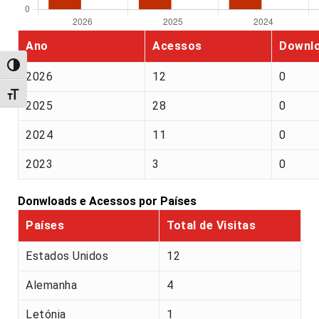
Ano
Acessos
Downl
Alternar alto contraste
2026
12
0
Alternar tamanho da fonte
2025
28
0
2024
11
0
2023
3
0
Donwloads e Acessos por Países
Países
Total de Visitas
Estados Unidos
12
Alemanha
4
Letónia
1