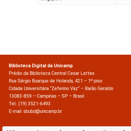
Biblioteca Digital da Unicamp
Prédio da Biblioteca Central Cesar Lattes
Rua Sérgio Buarque de Holanda, 421 – 1º piso
Cidade Universitária “Zeferino Vaz” – Barão Geraldo
13083-859 – Campinas – SP – Brasil
Tel.: (19) 3521-6493
E-mail: sbubd@unicamp.br
A Biblioteca Digital da Unicamp está licenciado com uma Licença Crea