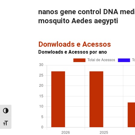
nanos gene control DNA media
mosquito Aedes aegypti
Donwloads e Acessos
Donwloads e Acessos por ano
Alternar alto contraste
Alternar tamanho da fonte