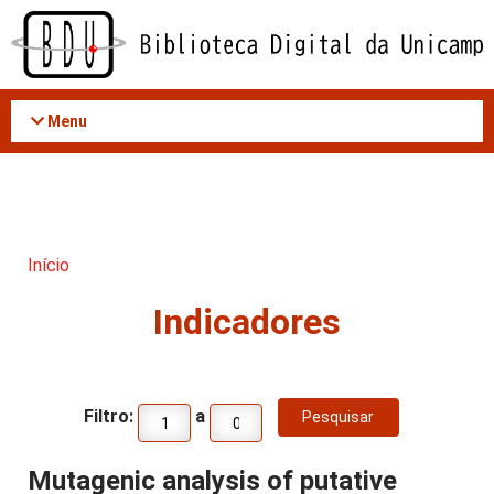
Acessar
o
conteúdo
Menu
Início
Indicadores
Filtro:
a
Mutagenic analysis of putative