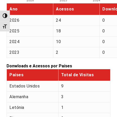
Ano
Acessos
Downl
Alternar alto contraste
2026
24
0
Alternar tamanho da fonte
2025
18
0
2024
10
0
2023
2
0
Donwloads e Acessos por Países
Países
Total de Visitas
Estados Unidos
9
Alemanha
3
Letónia
1