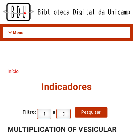
Acessar
o
conteúdo
Menu
Início
Indicadores
Filtro:
a
MULTIPLICATION OF VESICULAR