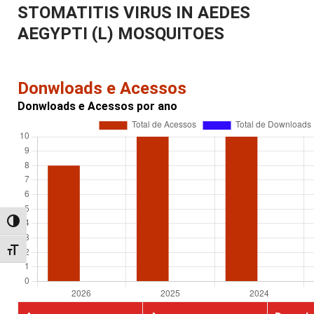
STOMATITIS VIRUS IN AEDES
AEGYPTI (L) MOSQUITOES
Donwloads e Acessos
Donwloads e Acessos por ano
Alternar alto contraste
Alternar tamanho da fonte