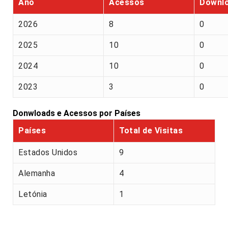
Ano
Acessos
Downl
2026
8
0
2025
10
0
2024
10
0
2023
3
0
Donwloads e Acessos por Países
Países
Total de Visitas
Estados Unidos
9
Alemanha
4
Letónia
1