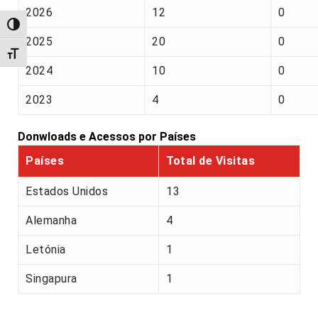
2026
12
0
Alternar alto contraste
2025
20
0
Alternar tamanho da fonte
2024
10
0
2023
4
0
Donwloads e Acessos por Países
Países
Total de Visitas
Estados Unidos
13
Alemanha
4
Letónia
1
Singapura
1