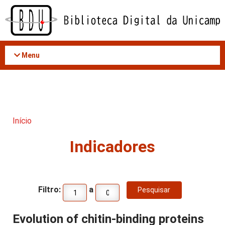
Acessar
o
conteúdo
Menu
Início
Indicadores
Filtro:
a
Evolution of chitin-binding proteins