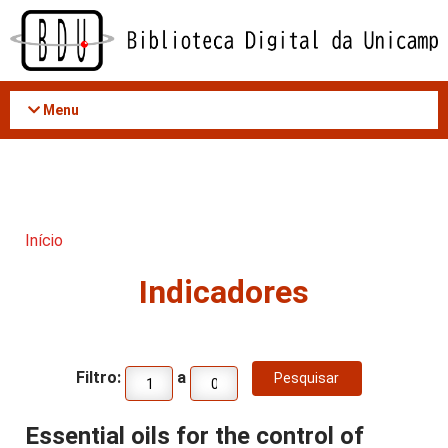
Acessar
o
conteúdo
Menu
Início
Indicadores
Filtro:
a
Essential oils for the control of