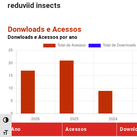
reduviid insects
Donwloads e Acessos
Donwloads e Acessos por ano
Alternar alto contraste
Ano
Acessos
Downl
Alternar tamanho da fonte