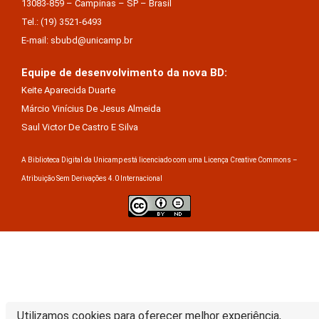
13083-859 – Campinas – SP – Brasil
Tel.: (19) 3521-6493
E-mail: sbubd@unicamp.br
Equipe de desenvolvimento da nova BD:
Keite Aparecida Duarte
Márcio Vinícius De Jesus Almeida
Saul Victor De Castro E Silva
A Biblioteca Digital da Unicamp está licenciado com uma Licença Creative Commons –
Atribuição Sem Derivações 4.0 Internacional
Utilizamos cookies para oferecer melhor experiência,