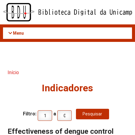
Acessar
o
conteúdo
Menu
Início
Indicadores
Filtro:
a
Effectiveness of dengue control