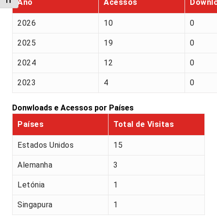
Alternar tamanho da fonte
Ano
Acessos
Downl
2026
10
0
2025
19
0
2024
12
0
2023
4
0
Donwloads e Acessos por Países
Países
Total de Visitas
Estados Unidos
15
Alemanha
3
Letónia
1
Singapura
1