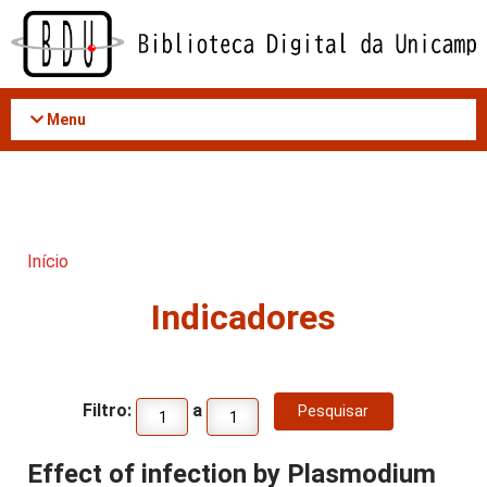
Acessar
o
conteúdo
Menu
Início
Indicadores
Filtro:
a
Effect of infection by Plasmodium