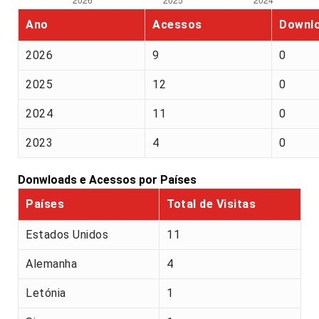
Ano
Acessos
Downl
2026
9
0
2025
12
0
2024
11
0
2023
4
0
Donwloads e Acessos por Países
Países
Total de Visitas
Estados Unidos
11
Alemanha
4
Letónia
1