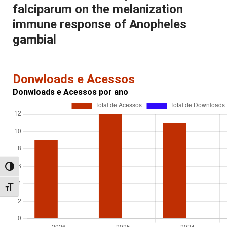
falciparum on the melanization
immune response of Anopheles
gambial
Donwloads e Acessos
Donwloads e Acessos por ano
Alternar alto contraste
Alternar tamanho da fonte