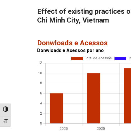
Effect of existing practices 
Chi Minh City, Vietnam
Donwloads e Acessos
Donwloads e Acessos por ano
Alternar alto contraste
Alternar tamanho da fonte