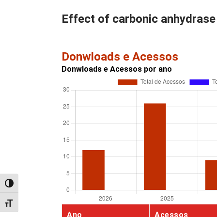
Effect of carbonic anhydrase 
Donwloads e Acessos
Donwloads e Acessos por ano
Alternar alto contraste
Alternar tamanho da fonte
Ano
Acessos