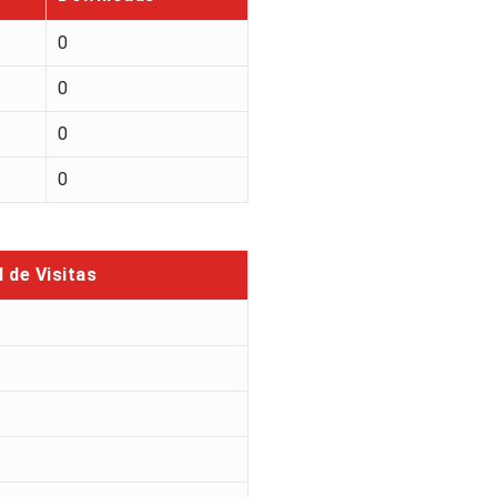
0
0
0
0
l de Visitas