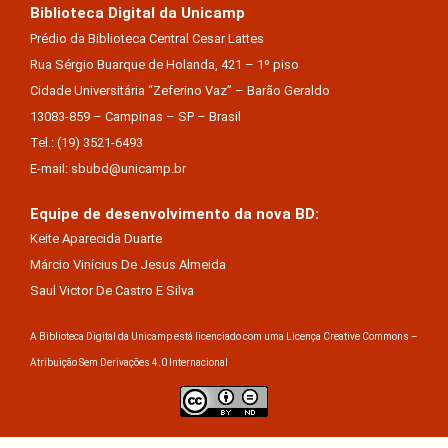
Biblioteca Digital da Unicamp
Prédio da Biblioteca Central Cesar Lattes
Rua Sérgio Buarque de Holanda, 421 – 1º piso
Cidade Universitária “Zeferino Vaz” – Barão Geraldo
13083-859 – Campinas – SP – Brasil
Tel.: (19) 3521-6493
E-mail: sbubd@unicamp.br
Equipe de desenvolvimento da nova BD:
Keite Aparecida Duarte
Márcio Vinícius De Jesus Almeida
Saul Victor De Castro E Silva
A Biblioteca Digital da Unicamp está licenciado com uma Licença Creative Commons –
Atribuição Sem Derivações 4.0 Internacional