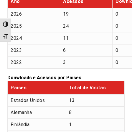
Ano
Acessos
Downl
2026
19
0
Alternar alto contraste
2025
24
0
Alternar tamanho da fonte
2024
11
0
2023
6
0
2022
3
0
Donwloads e Acessos por Países
Países
Total de Visitas
Estados Unidos
13
Alemanha
8
Finlândia
1