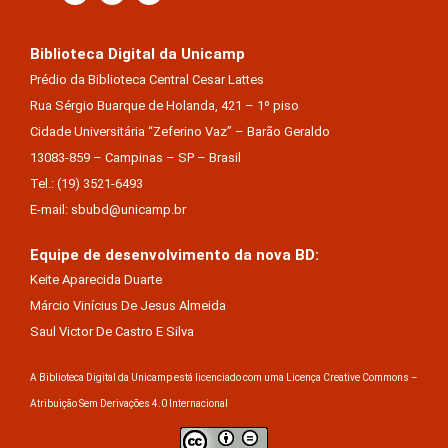
Biblioteca Digital da Unicamp
Prédio da Biblioteca Central Cesar Lattes
Rua Sérgio Buarque de Holanda, 421 – 1º piso
Cidade Universitária “Zeferino Vaz” – Barão Geraldo
13083-859 – Campinas – SP – Brasil
Tel.: (19) 3521-6493
E-mail: sbubd@unicamp.br
Equipe de desenvolvimento da nova BD:
Keite Aparecida Duarte
Márcio Vinícius De Jesus Almeida
Saul Victor De Castro E Silva
A Biblioteca Digital da Unicamp está licenciado com uma Licença Creative Commons –
Atribuição Sem Derivações 4.0 Internacional