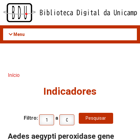
Acessar
o
conteúdo
Menu
Início
Indicadores
Filtro:
a
Aedes aegypti peroxidase gene