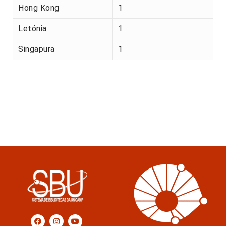
Hong Kong
1
Letónia
1
Singapura
1