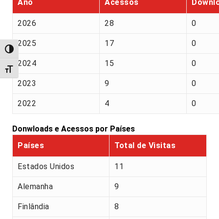
Ano
Acessos
Downl
2026
28
0
2025
17
0
Alternar alto contraste
2024
15
0
Alternar tamanho da fonte
2023
9
0
2022
4
0
Donwloads e Acessos por Países
Países
Total de Visitas
Estados Unidos
11
Alemanha
9
Finlândia
8