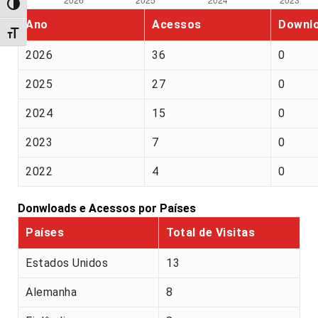
Alternar alto contraste
Ano
Acessos
Downl
Alternar tamanho da fonte
2026
36
0
2025
27
0
2024
15
0
2023
7
0
2022
4
0
Donwloads e Acessos por Países
Países
Total de Visitas
Estados Unidos
13
Alemanha
8