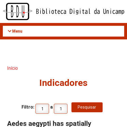
Acessar
o
conteúdo
Menu
Início
Indicadores
Filtro:
a
Aedes aegypti has spatially