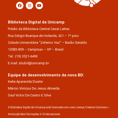
Biblioteca Digital da Unicamp
Prédio da Biblioteca Central Cesar Lattes
Rua Sérgio Buarque de Holanda, 421 – 1º piso
Cidade Universitária “Zeferino Vaz” – Barão Geraldo
13083-859 – Campinas – SP – Brasil
Tel.: (19) 3521-6493
E-mail: sbubd@unicamp.br
Equipe de desenvolvimento da nova BD:
Keite Aparecida Duarte
Márcio Vinícius De Jesus Almeida
Saul Victor De Castro E Silva
A Biblioteca Digital da Unicamp está licenciado com uma Licença Creative Commons –
Atribuição Sem Derivações 4.0 Internacional