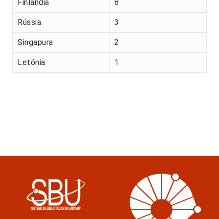
Finlândia
8
Rússia
3
Singapura
2
Letónia
1