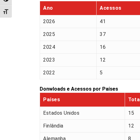
Alternar alto contraste
Ano
Acessos
Alternar tamanho da fonte
2026
41
2025
37
2024
16
2023
12
2022
5
Donwloads e Acessos por Países
Países
Tota
Estados Unidos
15
Finlândia
12
Alemanha
8