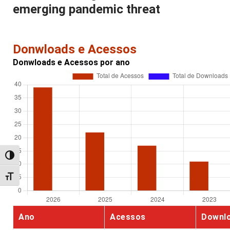
emerging pandemic threat
Donwloads e Acessos
Donwloads e Acessos por ano
Alternar alto contraste
Alternar tamanho da fonte
Ano
Acessos
Downl