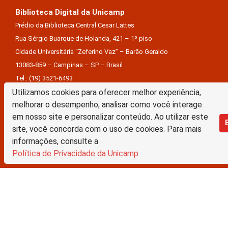
Biblioteca Digital da Unicamp
Prédio da Biblioteca Central Cesar Lattes
Rua Sérgio Buarque de Holanda, 421 – 1º piso
Cidade Universitária “Zeferino Vaz” – Barão Geraldo
13083-859 – Campinas – SP – Brasil
Tel.: (19) 3521-6493
Utilizamos cookies para oferecer melhor experiência,
E-mail: sbubd@unicamp.br
melhorar o desempenho, analisar como você interage
Equipe de desenvolvimento da nova BD:
em nosso site e personalizar conteúdo. Ao utilizar este
Keite Aparecida Duarte
site, você concorda com o uso de cookies. Para mais
informações, consulte a
Márcio Vinícius De Jesus Almeida
Política de Privacidade da Unicamp
Saul Victor De Castro E Silva
A Biblioteca Digital da Unicamp está licenciado com uma Licença Creative Commons –
Atribuição Sem Derivações 4.0 Internacional