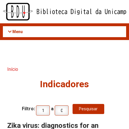
Acessar
o
conteúdo
Menu
Início
Indicadores
Filtro:
a
Zika virus: diagnostics for an