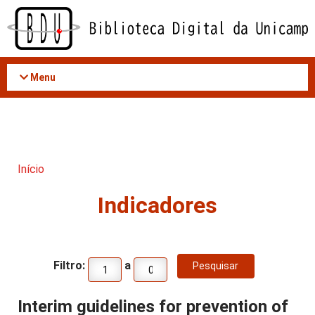
Acessar
o
conteúdo
Menu
Início
Indicadores
Filtro:
a
Interim guidelines for prevention of