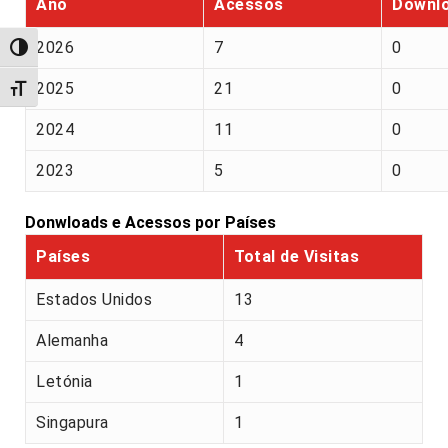
Ano
Acessos
Downl
2026
7
0
Alternar alto contraste
2025
21
0
Alternar tamanho da fonte
2024
11
0
2023
5
0
Donwloads e Acessos por Países
Países
Total de Visitas
Estados Unidos
13
Alemanha
4
Letónia
1
Singapura
1