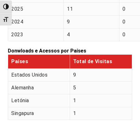
Alternar alto contraste
2025
11
0
Alternar tamanho da fonte
2024
9
0
2023
4
0
Donwloads e Acessos por Países
Países
Total de Visitas
Estados Unidos
9
Alemanha
5
Letónia
1
Singapura
1