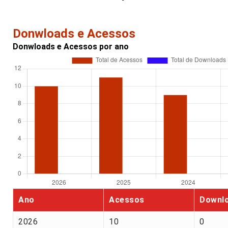
Donwloads e Acessos
Donwloads e Acessos por ano
Ano
Acessos
Downl
2026
10
0