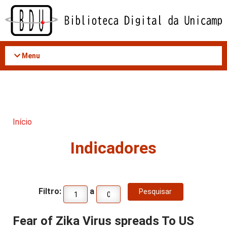
Acessar
o
conteúdo
Menu
Início
Indicadores
Filtro:
a
Fear of Zika Virus spreads To US