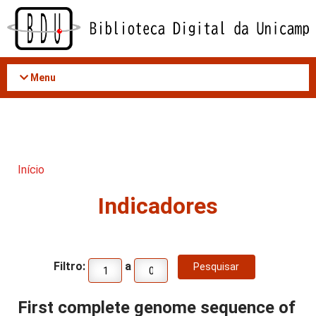
Acessar
o
conteúdo
Menu
Início
Indicadores
Filtro:
a
First complete genome sequence of