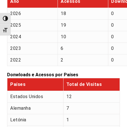
Ano
Acessos
Downl
2026
18
0
Alternar alto contraste
2025
19
0
Alternar tamanho da fonte
2024
10
0
2023
6
0
2022
2
0
Donwloads e Acessos por Países
Países
Total de Visitas
Estados Unidos
12
Alemanha
7
Letónia
1