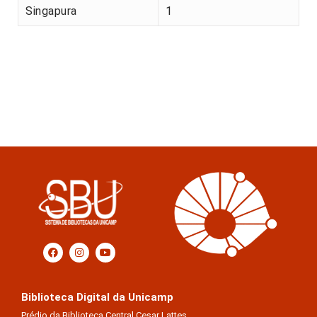
Singapura
1
Biblioteca Digital da Unicamp
Prédio da Biblioteca Central Cesar Lattes