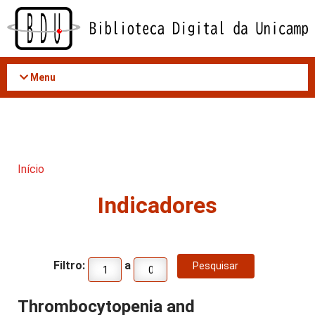
Acessar
o
conteúdo
Menu
Início
Indicadores
Filtro:
a
Thrombocytopenia and