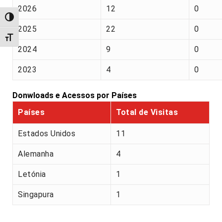
2026
12
0
Alternar alto contraste
2025
22
0
Alternar tamanho da fonte
2024
9
0
2023
4
0
Donwloads e Acessos por Países
Países
Total de Visitas
Estados Unidos
11
Alemanha
4
Letónia
1
Singapura
1