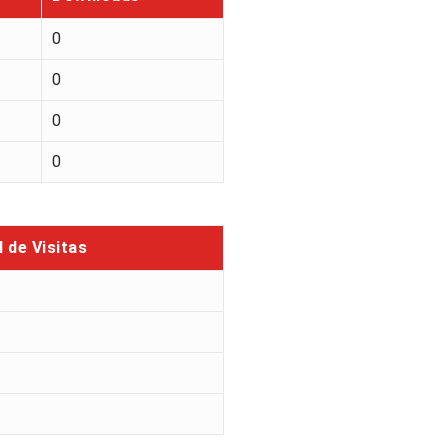
0
0
0
0
l de Visitas