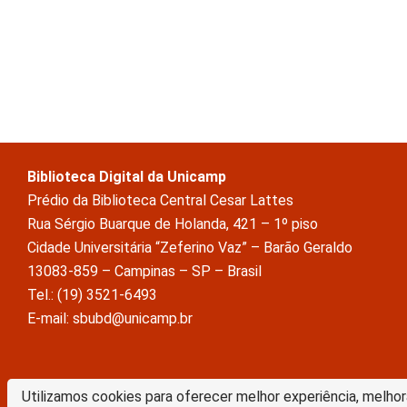
Biblioteca Digital da Unicamp
Prédio da Biblioteca Central Cesar Lattes
Rua Sérgio Buarque de Holanda, 421 – 1º piso
Cidade Universitária “Zeferino Vaz” – Barão Geraldo
13083-859 – Campinas – SP – Brasil
Tel.: (19) 3521-6493
E-mail: sbubd@unicamp.br
A Biblioteca Digital da Unicamp está licenciado com uma Licença Crea
Utilizamos cookies para oferecer melhor experiência, melhor