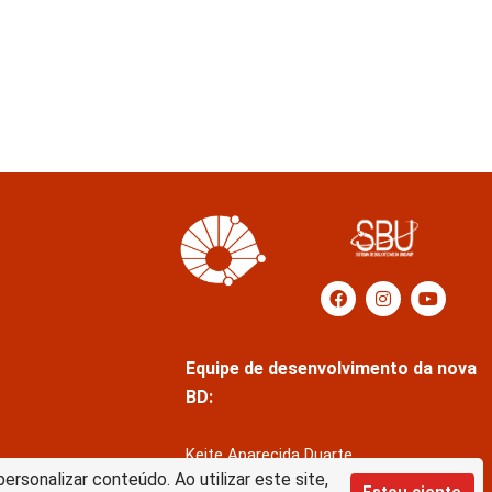
Equipe de desenvolvimento da nova
BD:
Keite Aparecida Duarte
rsonalizar conteúdo. Ao utilizar este site,
Márcio Vinícius de Jesus Almeida