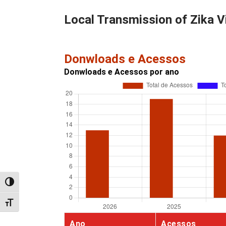
Local Transmission of Zika V
Donwloads e Acessos
Donwloads e Acessos por ano
Alternar alto contraste
Alternar tamanho da fonte
Ano
Acessos