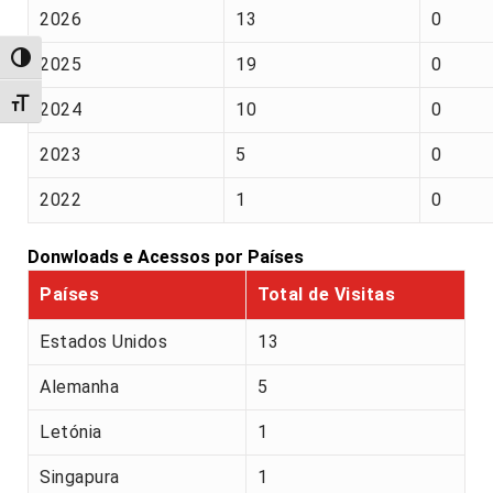
2026
13
0
Alternar alto contraste
2025
19
0
Alternar tamanho da fonte
2024
10
0
2023
5
0
2022
1
0
Donwloads e Acessos por Países
Países
Total de Visitas
Estados Unidos
13
Alemanha
5
Letónia
1
Singapura
1