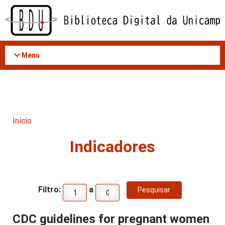
Acessar
o
conteúdo
Menu
Início
Indicadores
Filtro:
a
CDC guidelines for pregnant women