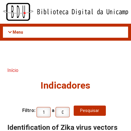
Acessar
o
conteúdo
Menu
Início
Indicadores
Filtro:
a
Identification of Zika virus vectors