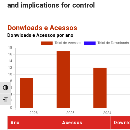
and implications for control
Donwloads e Acessos
Donwloads e Acessos por ano
Alternar alto contraste
Alternar tamanho da fonte
Ano
Acessos
Downl