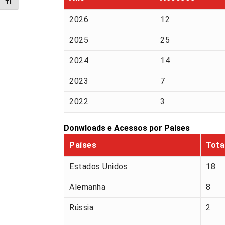
Alternar tamanho da fonte
2026
12
2025
25
2024
14
2023
7
2022
3
Donwloads e Acessos por Países
Países
Tota
Estados Unidos
18
Alemanha
8
Rússia
2