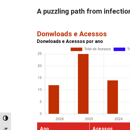
A puzzling path from infectio
Donwloads e Acessos
Donwloads e Acessos por ano
Alternar alto contraste
Ano
Acessos