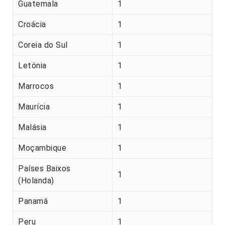
Guatemala
1
Croácia
1
Coreia do Sul
1
Letónia
1
Marrocos
1
Maurícia
1
Malásia
1
Moçambique
1
Países Baixos
1
(Holanda)
Panamá
1
Peru
1