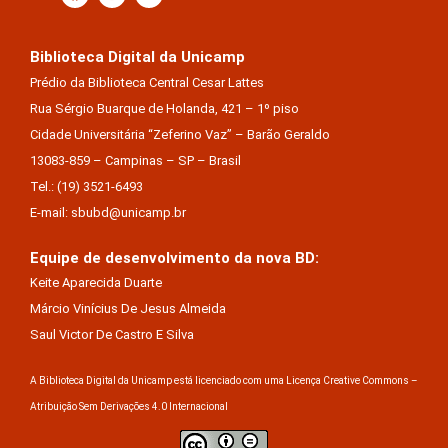
Biblioteca Digital da Unicamp
Prédio da Biblioteca Central Cesar Lattes
Rua Sérgio Buarque de Holanda, 421 – 1º piso
Cidade Universitária “Zeferino Vaz” – Barão Geraldo
13083-859 – Campinas – SP – Brasil
Tel.: (19) 3521-6493
E-mail: sbubd@unicamp.br
Equipe de desenvolvimento da nova BD:
Keite Aparecida Duarte
Márcio Vinícius De Jesus Almeida
Saul Victor De Castro E Silva
A Biblioteca Digital da Unicamp está licenciado com uma Licença Creative Commons –
Atribuição Sem Derivações 4.0 Internacional