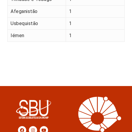
Afeganistão
1
Usbequistão
1
Iémen
1