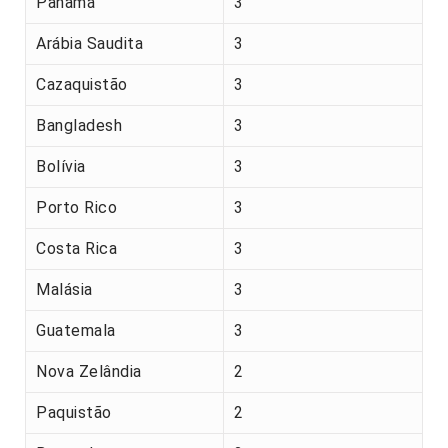
Panamá
3
Arábia Saudita
3
Cazaquistão
3
Bangladesh
3
Bolívia
3
Porto Rico
3
Costa Rica
3
Malásia
3
Guatemala
3
Nova Zelândia
2
Paquistão
2