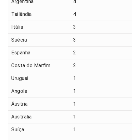
Argentina
4
Tailândia
4
Itália
3
Suécia
3
Espanha
2
Costa do Marfim
2
Uruguai
1
Angola
1
Áustria
1
Austrália
1
Suíça
1