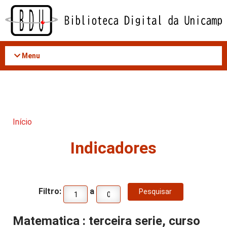
Acessar
o
conteúdo
Menu
Início
Indicadores
Filtro:
a
Matematica : terceira serie, curso