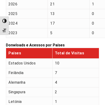
2026
21
1
2025
13
0
Alternar alto contraste
2024
17
0
Alternar tamanho da fonte
2023
5
0
Donwloads e Acessos por Países
Países
Total de Visitas
Estados Unidos
10
Finlândia
7
Alemanha
4
Singapura
2
Letónia
1