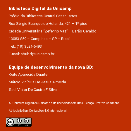
Biblioteca Digital da Unicamp
Prédio da Biblioteca Central Cesar Lattes
Rua Sérgio Buarque de Holanda, 421 – 1º piso
Cidade Universitária “Zeferino Vaz” – Barão Geraldo
13083-859 – Campinas – SP – Brasil
Tel.: (19) 3521-6493
E-mail: sbubd@unicamp.br
Equipe de desenvolvimento da nova BD:
Keite Aparecida Duarte
Márcio Vinícius De Jesus Almeida
Saul Victor De Castro E Silva
A Biblioteca Digital da Unicamp está licenciado com uma Licença Creative Commons –
Atribuição Sem Derivações 4.0 Internacional