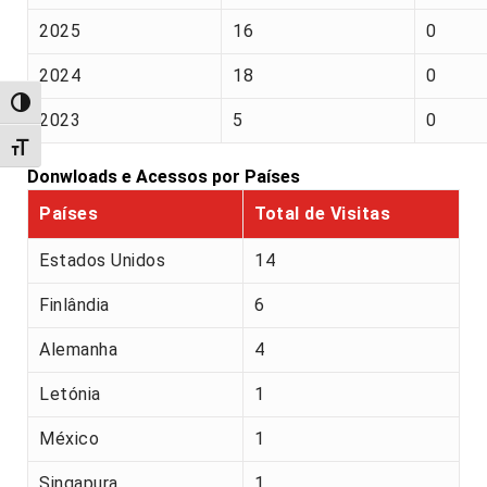
2025
16
0
2024
18
0
Alternar alto contraste
2023
5
0
Alternar tamanho da fonte
Donwloads e Acessos por Países
Países
Total de Visitas
Estados Unidos
14
Finlândia
6
Alemanha
4
Letónia
1
México
1
Singapura
1