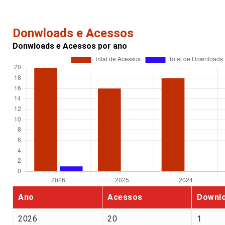
Donwloads e Acessos
Donwloads e Acessos por ano
Ano
Acessos
Downl
2026
20
1