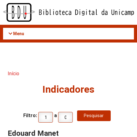
Acessar
o
conteúdo
Menu
Início
Indicadores
Filtro:
a
Edouard Manet