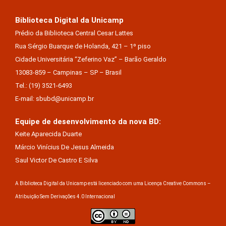
Biblioteca Digital da Unicamp
Prédio da Biblioteca Central Cesar Lattes
Rua Sérgio Buarque de Holanda, 421 – 1º piso
Cidade Universitária “Zeferino Vaz” – Barão Geraldo
13083-859 – Campinas – SP – Brasil
Tel.: (19) 3521-6493
E-mail: sbubd@unicamp.br
Equipe de desenvolvimento da nova BD:
Keite Aparecida Duarte
Márcio Vinícius De Jesus Almeida
Saul Victor De Castro E Silva
A Biblioteca Digital da Unicamp está licenciado com uma Licença Creative Commons –
Atribuição Sem Derivações 4.0 Internacional