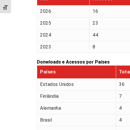
Alternar tamanho da fonte
2026
16
2025
23
2024
44
2023
8
Donwloads e Acessos por Países
Países
Tota
Estados Unidos
36
Finlândia
7
Alemanha
4
Brasil
4