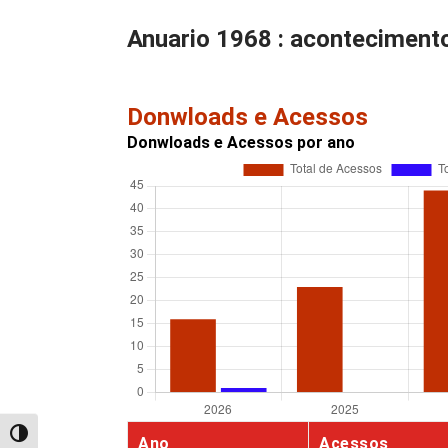
Anuario 1968 : aconteciment
Donwloads e Acessos
Donwloads e Acessos por ano
Alternar alto contraste
Ano
Acessos