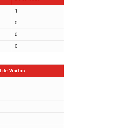
1
0
0
0
l de Visitas