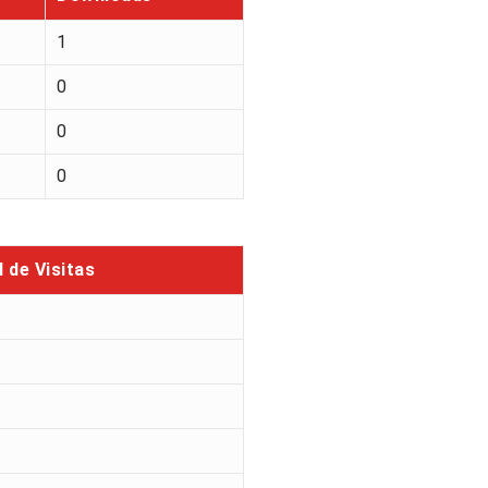
1
0
0
0
l de Visitas