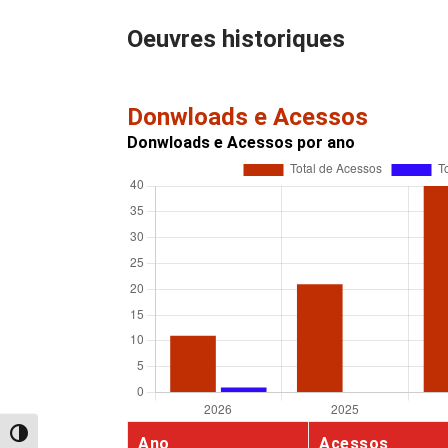
Oeuvres historiques
Donwloads e Acessos
Donwloads e Acessos por ano
Alternar alto contraste
Ano
Acessos