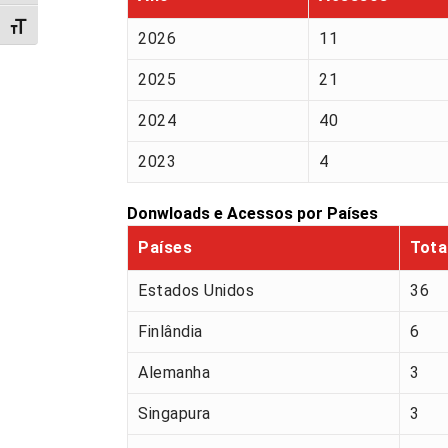
Alternar tamanho da fonte
2026
11
2025
21
2024
40
2023
4
Donwloads e Acessos por Países
Países
Tota
Estados Unidos
36
Finlândia
6
Alemanha
3
Singapura
3