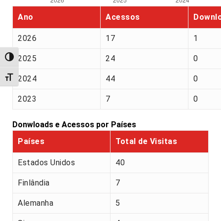
Ano
Acessos
Downl
2026
17
1
2025
24
0
Alternar alto contraste
2024
44
0
Alternar tamanho da fonte
2023
7
0
Donwloads e Acessos por Países
Países
Total de Visitas
Estados Unidos
40
Finlândia
7
Alemanha
5