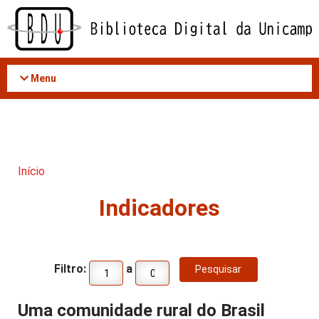
Acessar
o
conteúdo
Menu
Início
Indicadores
Filtro:
a
Uma comunidade rural do Brasil